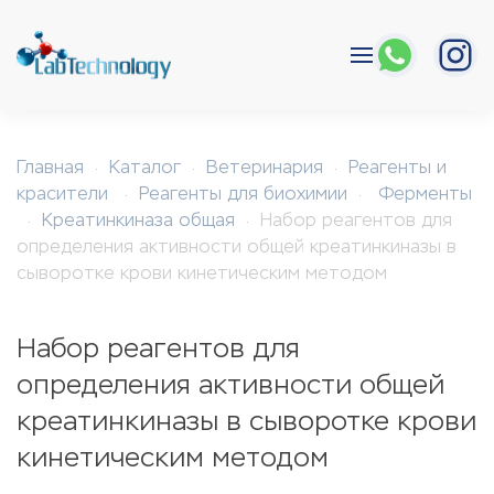
Перейти к содержимому
Главная
Каталог
Ветеринария
Реагенты и
красители
Реагенты для биохимии
Ферменты
Креатинкиназа общая
Набор реагентов для
определения активности общей креатинкиназы в
сыворотке крови кинетическим методом
Набор реагентов для
определения активности общей
креатинкиназы в сыворотке крови
кинетическим методом