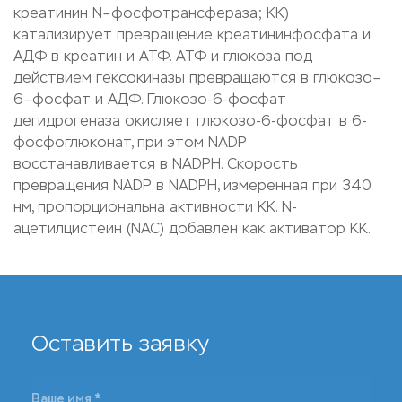
креатинин N–фосфотрансфераза; КК)
катализирует превращение креатининфосфата и
АДФ в креатин и АТФ. АТФ и глюкоза под
действием гексокиназы превращаются в глюкозо–
6–фосфат и АДФ. Глюкозо-6-фосфат
дегидрогеназа окисляет глюкозо-6-фосфат в 6-
фосфоглюконат, при этом NADP
восстанавливается в NADPH. Скорость
превращения NADP в NADPH, измеренная при 340
нм, пропорциональна активности КК. N-
ацетилцистеин (NAC) добавлен как активатор КК.
Оставить заявку