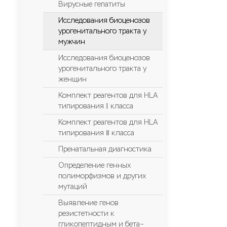
Вирусные гепатиты
Исследования биоценозов
урогенитального тракта у
мужчин
Исследования биоценозов
урогенитального тракта у
женщин
Комплект реагентов для HLA
типирования Ι класса
Комплект реагентов для HLA
типирования Ⅱ класса
Пренатальная диагностика
Определение генных
полиморфизмов и других
мутаций
Выявление генов
резистетности к
гликопептидным и бета–