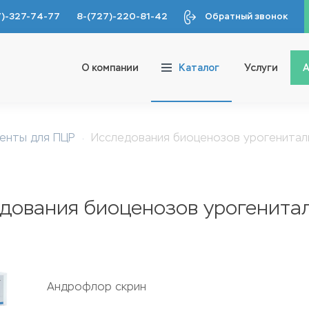
7)-327-74-77
8-(727)-220-81-42
Обратный звонок
О компании
Каталог
Услуги
А
генты для ПЦР
Исследования биоценозов урогенитал
дования биоценозов урогенитал
Андрофлор скрин