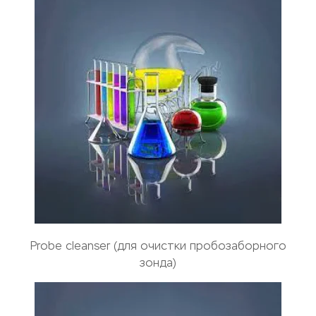
Probe cleanser (для очистки пробозаборного
зонда)