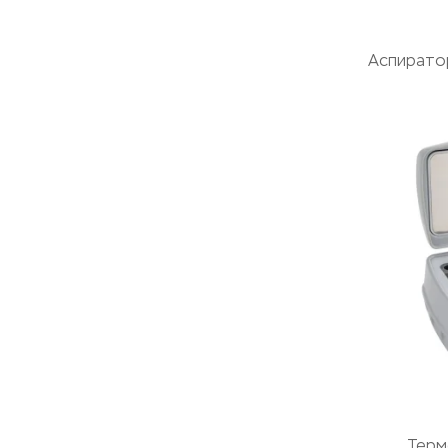
Аспирато
Терм