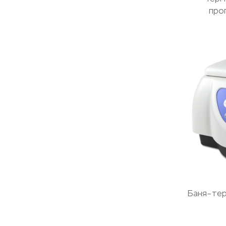
про
Баня–те