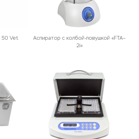
 50 Vet
Аспиратор с колбой-ловушкой «FTA–
2i»