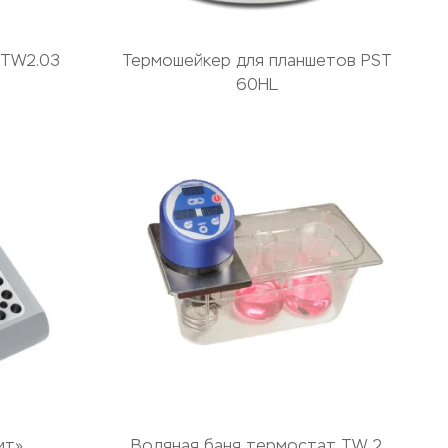
 TW2.03
Термошейкер для планшетов PST
60HL
ит»
Водяная баня термостат TW 2