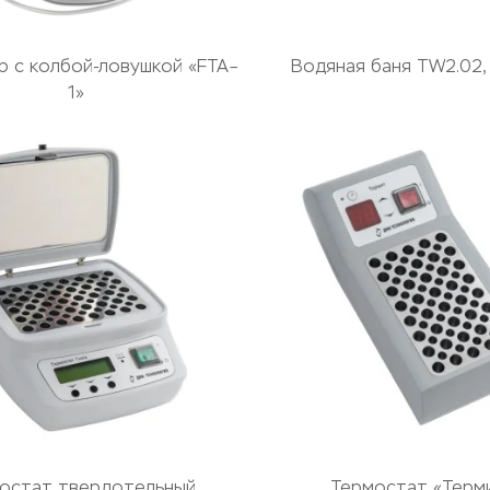
р с колбой-ловушкой «FTA–
Водяная баня TW2.02,
1»
остат твердотельный
Термостат «Терм