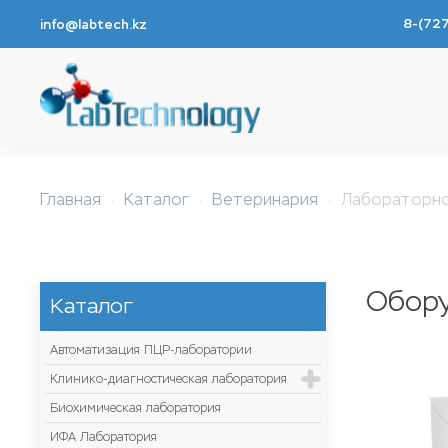
8-(72
info@labtech.kz
Перейти к содержимому
Главная
Каталог
Ветеринария
Лабораторн
Обор
Каталог
Автоматизация ПЦР-лаборатории
Клинико-диагностическая лаборатория
Биохимическая лаборатория
ИФА Лаборатория