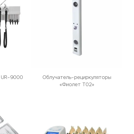
ь UR–9000
Облучатель–рециркуляторы
«Фиолет Т02»