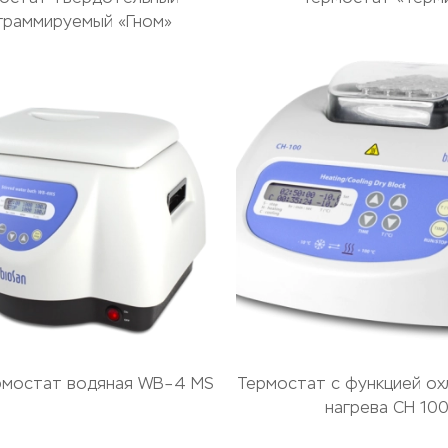
граммируемый «Гном»
рмостат водяная WB–4 MS
Термостат с функцией ох
нагрева CH 10