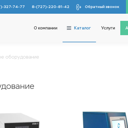
7)-327-74-77
8-(727)-220-81-42
Обратный звонок
О компании
Каталог
Услуги
А
ое оборудование
удование