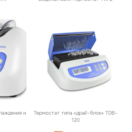
лаждения и
Термостат типа «драй–блок» TDB–
0
120