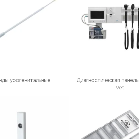
нды урогенитальные
Диагностическая панел
Vet