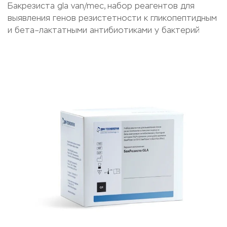
Бакрезиста gla van/mec, набор реагентов для
выявления генов резистетности к гликопептидным
и бета–лактатными антибиотиками у бактерий