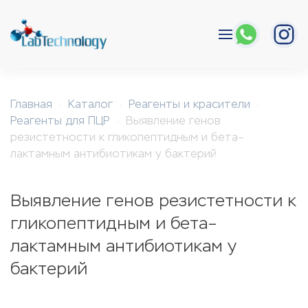
Перейти к содержимому
Главная
Каталог
Реагенты и красители
Реагенты для ПЦР
Выявление генов
резистетности к гликопептидным и бета–
лактамным антибиотикам у бактерий
Выявление генов резистетности к
гликопептидным и бета–
лактамным антибиотикам у
бактерий